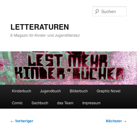
Zum
primären
Such
Inhalt
springen
LETTERATUREN
E-Magazin für Kinder- und Jugendliteratur
Hauptmenü
Kinderbuch
Jugendbuch
Bilderbuch
Graphic Novel
Comic
Sachbuch
das Team
Impressum
Beitragsnavigation
←
Vorheriger
Nächster
→