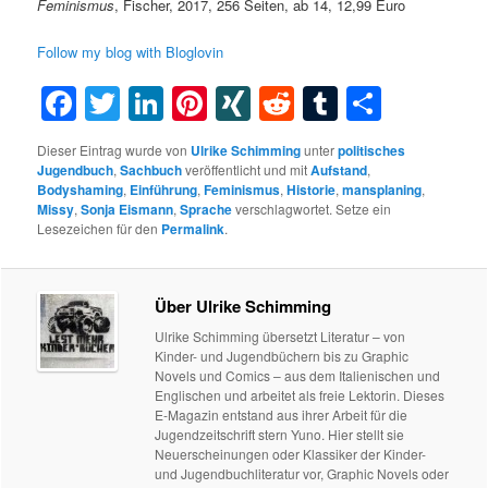
Feminismus
, Fischer, 2017, 256 Seiten, ab 14, 12,99 Euro
Follow my blog with Bloglovin
Facebook
Twitter
LinkedIn
Pinterest
XING
Reddit
Tumblr
Teilen
Dieser Eintrag wurde von
Ulrike Schimming
unter
politisches
Jugendbuch
,
Sachbuch
veröffentlicht und mit
Aufstand
,
Bodyshaming
,
Einführung
,
Feminismus
,
Historie
,
mansplaning
,
Missy
,
Sonja Eismann
,
Sprache
verschlagwortet. Setze ein
Lesezeichen für den
Permalink
.
Über Ulrike Schimming
Ulrike Schimming übersetzt Literatur – von
Kinder- und Jugendbüchern bis zu Graphic
Novels und Comics – aus dem Italienischen und
Englischen und arbeitet als freie Lektorin. Dieses
E-Magazin entstand aus ihrer Arbeit für die
Jugendzeitschrift stern Yuno. Hier stellt sie
Neuerscheinungen oder Klassiker der Kinder-
und Jugendbuchliteratur vor, Graphic Novels oder