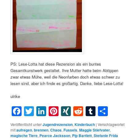
PS: Lese-Lotta hat diese Rezension als ein buntes
Gesamtkunstwerk gestaltet. Ihre Mutter hatte beim Abtippen
zwar etwas Mühe, weil die Neonfarben doch etwas schwer zu
lesen sind, aber ich finde es großartig. Danke, liebe Lese-Lotta!
ulrike
Facebook
Twitter
LinkedIn
Pinterest
XING
Reddit
Tumblr
Teilen
Veröffentlicht unter
Jugendrezension
,
Kinderbuch
|
Verschlagwortet
mit
aufregen
,
brennen
,
Chaos
,
Fussels
,
Maggie Stiefvater
,
magische Tiere
,
Pearce Jacksson
,
Pip Bartlett
,
Stefanie Frida