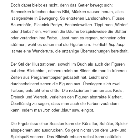
Doch dabei bleibt es nicht, denn das Getier bewegt sich:
Schnecken kriechen durchs Bild, Mücken sausen herum, alles
ist irgendwie in Bewegung. So entstehen Landschaften, Flüsse,
Bauernhöfe, Picknick-Partys, Fantasiewelten. Tippt man „Winter“
oder „Herbst“ ein, verlieren die Bäume beispielsweise die Blätter
oder verändern ihre Farbe. Lässt man es regnen, schneien oder
stürmen, weht es schon mal die Figuren um. Herrlich!
tipp tapp
ist wie eine Wundertüte, die unzählige Überraschungen bereithält.
Der Stil der Illustrationen, sowohl im Buch als auch der Figuren
auf dem Bildschirm, erinnern mich an Bilder, die man in früheren
Zeiten aus Pergamentpapier gebastelt hat. Leicht und
durchscheinend sehen die Figuren aus. Überlagern sich zwei
Farben, entsteht eine dritte. Die reduzierten Formen aus Kreis,
Dreieck und Viereck, verleihen den Figuren abstrakte Klarheit.
Überflüssig zu sagen, dass man auch die Farben verändern
kann, indem man „rot“ oder „blau“ usw. eingibt.
Die Ergebnisse einer Session kann der Künstler, Schüler, Spieler
abspeichern und ausdrucken. So geht nichts von dem Lern- und
Spielspaß verloren. Das Bildwörterbuch selbst kann natürlich