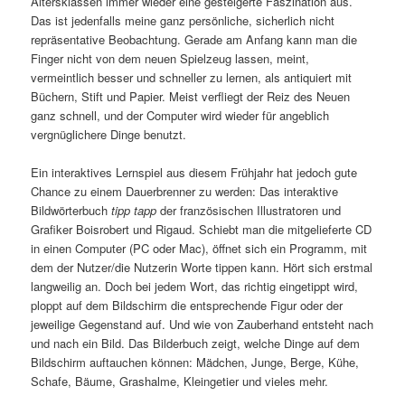
Altersklassen immer wieder eine gesteigerte Faszination aus.
Das ist jedenfalls meine ganz persönliche, sicherlich nicht
repräsentative Beobachtung. Gerade am Anfang kann man die
Finger nicht von dem neuen Spielzeug lassen, meint,
vermeintlich besser und schneller zu lernen, als antiquiert mit
Büchern, Stift und Papier. Meist verfliegt der Reiz des Neuen
ganz schnell, und der Computer wird wieder für angeblich
vergnüglichere Dinge benutzt.
Ein interaktives Lernspiel aus diesem Frühjahr hat jedoch gute
Chance zu einem Dauerbrenner zu werden: Das interaktive
Bildwörterbuch
tipp tapp
der französischen Illustratoren und
Grafiker Boisrobert und Rigaud. Schiebt man die mitgelieferte CD
in einen Computer (PC oder Mac), öffnet sich ein Programm, mit
dem der Nutzer/die Nutzerin Worte tippen kann. Hört sich erstmal
langweilig an. Doch bei jedem Wort, das richtig eingetippt wird,
ploppt auf dem Bildschirm die entsprechende Figur oder der
jeweilige Gegenstand auf. Und wie von Zauberhand entsteht nach
und nach ein Bild. Das Bilderbuch zeigt, welche Dinge auf dem
Bildschirm auftauchen können: Mädchen, Junge, Berge, Kühe,
Schafe, Bäume, Grashalme, Kleingetier und vieles mehr.