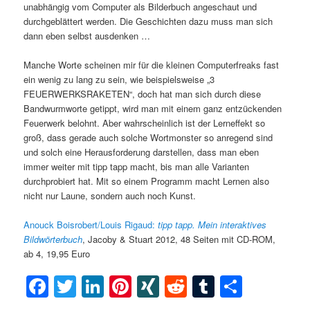
unabhängig vom Computer als Bilderbuch angeschaut und
durchgeblättert werden. Die Geschichten dazu muss man sich
dann eben selbst ausdenken …
Manche Worte scheinen mir für die kleinen Computerfreaks fast
ein wenig zu lang zu sein, wie beispielsweise „3
FEUERWERKSRAKETEN“, doch hat man sich durch diese
Bandwurmworte getippt, wird man mit einem ganz entzückenden
Feuerwerk belohnt. Aber wahrscheinlich ist der Lerneffekt so
groß, dass gerade auch solche Wortmonster so anregend sind
und solch eine Herausforderung darstellen, dass man eben
immer weiter mit tipp tapp macht, bis man alle Varianten
durchprobiert hat. Mit so einem Programm macht Lernen also
nicht nur Laune, sondern auch noch Kunst.
Anouck Boisrobert/Louis Rigaud:
tipp tapp.
Mein interaktives
Bildwörterbuch
, Jacoby & Stuart 2012, 48 Seiten mit CD-ROM,
ab 4, 19,95 Euro
Facebook
Twitter
LinkedIn
Pinterest
XING
Reddit
Tumblr
Teilen