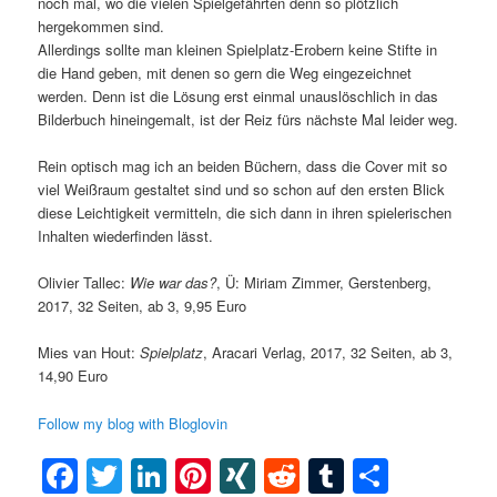
noch mal, wo die vielen Spielgefährten denn so plötzlich
hergekommen sind.
Allerdings sollte man kleinen Spielplatz-Erobern keine Stifte in
die Hand geben, mit denen so gern die Weg eingezeichnet
werden. Denn ist die Lösung erst einmal unauslöschlich in das
Bilderbuch hineingemalt, ist der Reiz fürs nächste Mal leider weg.
Rein optisch mag ich an beiden Büchern, dass die Cover mit so
viel Weißraum gestaltet sind und so schon auf den ersten Blick
diese Leichtigkeit vermitteln, die sich dann in ihren spielerischen
Inhalten wiederfinden lässt.
Olivier Tallec:
Wie war das?
, Ü: Miriam Zimmer, Gerstenberg,
2017, 32 Seiten, ab 3, 9,95 Euro
Mies van Hout:
Spielplatz
, Aracari Verlag, 2017, 32 Seiten, ab 3,
14,90 Euro
Follow my blog with Bloglovin
Facebook
Twitter
LinkedIn
Pinterest
XING
Reddit
Tumblr
Teilen