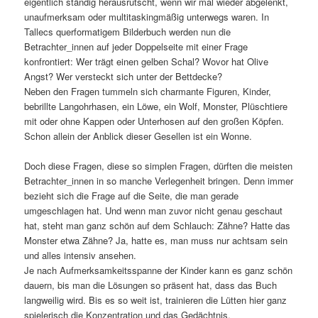
eigentlich ständig herausrutscht, wenn wir mal wieder abgelenkt,
unaufmerksam oder multitaskingmäßig unterwegs waren. In
Tallecs querformatigem Bilderbuch werden nun die
Betrachter_innen auf jeder Doppelseite mit einer Frage
konfrontiert: Wer trägt einen gelben Schal? Wovor hat Olive
Angst? Wer versteckt sich unter der Bettdecke?
Neben den Fragen tummeln sich charmante Figuren, Kinder,
bebrillte Langohrhasen, ein Löwe, ein Wolf, Monster, Plüschtiere
mit oder ohne Kappen oder Unterhosen auf den großen Köpfen.
Schon allein der Anblick dieser Gesellen ist ein Wonne.
Doch diese Fragen, diese so simplen Fragen, dürften die meisten
Betrachter_innen in so manche Verlegenheit bringen. Denn immer
bezieht sich die Frage auf die Seite, die man gerade
umgeschlagen hat. Und wenn man zuvor nicht genau geschaut
hat, steht man ganz schön auf dem Schlauch: Zähne? Hatte das
Monster etwa Zähne? Ja, hatte es, man muss nur achtsam sein
und alles intensiv ansehen.
Je nach Aufmerksamkeitsspanne der Kinder kann es ganz schön
dauern, bis man die Lösungen so präsent hat, dass das Buch
langweilig wird. Bis es so weit ist, trainieren die Lütten hier ganz
spielerisch die Konzentration und das Gedächtnis.