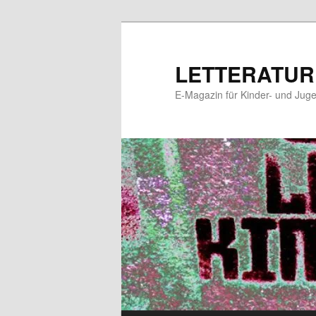
Zum
Zum
primären
sekundären
Inhalt
Inhalt
LETTERATUR
springen
springen
E-Magazin für Kinder- und Juge