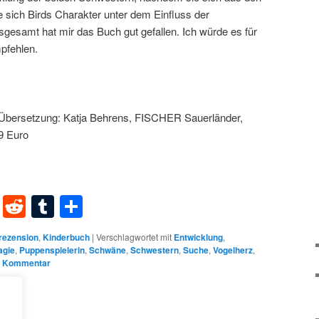
e sich Birds Charakter unter dem Einfluss der
sgesamt hat mir das Buch gut gefallen. Ich würde es für
pfehlen.
Übersetzung: Katja Behrens, FISCHER Sauerländer,
9 Euro
dIn
terest
XING
Reddit
Tumblr
Teilen
rezension
,
Kinderbuch
|
Verschlagwortet mit
Entwicklung
,
agie
,
Puppenspielerin
,
Schwäne
,
Schwestern
,
Suche
,
Vogelherz
,
n Kommentar