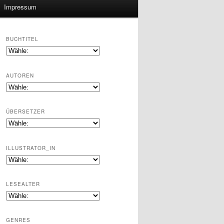
Impressum
BUCHTITEL
AUTOREN
ÜBERSETZER
ILLUSTRATOR_IN
LESEALTER
GENRES