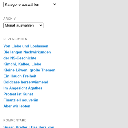
Genres
ARCHIV
Archiv
REZENSIONEN
Von Liebe und Loslassen
Die langen Nachwirkungen
der NS-Geschichte
Kimchi, Kaffee, Liebe
Kleine Löwen, große Themen
Ein Hauch Freiheit
Coldcase herzerwärmend
Im Angesicht Agathes
Protest ist Kunst
Finanziell souverän
Aber wir lebten
KOMMENTARE
Susan Kreller | Das Herz von