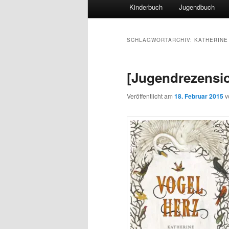
Hauptmenü
Kinderbuch
Jugendbuch
SCHLAGWORTARCHIV:
KATHERINE
[Jugendrezensi
Veröffentlicht am
18. Februar 2015
v