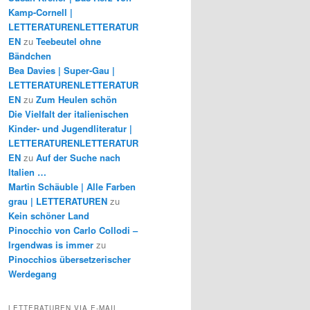
Kamp-Cornell |
LETTERATURENLETTERATUR
EN
zu
Teebeutel ohne
Bändchen
Bea Davies | Super-Gau |
LETTERATURENLETTERATUR
EN
zu
Zum Heulen schön
Die Vielfalt der italienischen
Kinder- und Jugendliteratur |
LETTERATURENLETTERATUR
EN
zu
Auf der Suche nach
Italien …
Martin Schäuble | Alle Farben
grau | LETTERATUREN
zu
Kein schöner Land
Pinocchio von Carlo Collodi –
Irgendwas is immer
zu
Pinocchios übersetzerischer
Werdegang
LETTERATUREN VIA E-MAIL