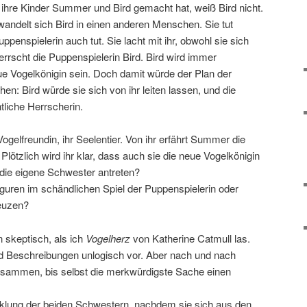
 ihre Kinder Summer und Bird gemacht hat, weiß Bird nicht.
andelt sich Bird in einen anderen Menschen. Sie tut
penspielerin auch tut. Sie lacht mit ihr, obwohl sie sich
rrscht die Puppenspielerin Bird. Bird wird immer
eue Vogelkönigin sein. Doch damit würde der Plan der
hen: Bird würde sie sich von ihr leiten lassen, und die
tliche Herrscherin.
ogelfreundin, ihr Seelentier. Von ihr erfährt Summer die
Plötzlich wird ihr klar, dass auch sie die neue Vogelkönigin
 die eigene Schwester antreten?
iguren im schändlichen Spiel der Puppenspielerin oder
reuzen?
n skeptisch, als ich
Vogelherz
von Katherine Catmull las.
d Beschreibungen unlogisch vor. Aber nach und nach
 zusammen, bis selbst die merkwürdigste Sache einen
icklung der beiden Schwestern, nachdem sie sich aus den