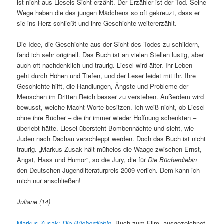
ist nicht aus Liesels Sicht erzählt. Der Erzähler ist der Tod. Seine
Wege haben die des jungen Mädchens so oft gekreuzt, dass er
sie ins Herz schließt und ihre Geschichte weitererzählt.
Die Idee, die Geschichte aus der Sicht des Todes zu schildern,
fand ich sehr originell. Das Buch ist an vielen Stellen lustig, aber
auch oft nachdenklich und traurig. Liesel wird älter. Ihr Leben
geht durch Höhen und Tiefen, und der Leser leidet mit ihr. Ihre
Geschichte hilft, die Handlungen, Ängste und Probleme der
Menschen im Dritten Reich besser zu verstehen. Außerdem wird
bewusst, welche Macht Worte besitzen. Ich weiß nicht, ob Liesel
ohne ihre Bücher – die ihr immer wieder Hoffnung schenkten –
überlebt hätte. Liesel übersteht Bombennächte und sieht, wie
Juden nach Dachau verschleppt werden. Doch das Buch ist nicht
traurig. „Markus Zusak hält mühelos die Waage zwischen Ernst,
Angst, Hass und Humor“, so die Jury, die für
Die Bücherdiebin
den Deutschen Jugendliteraturpreis 2009 verlieh. Dem kann ich
mich nur anschließen!
Juliane (14)
Markus Zusak:
Die Bücherdiebin
, Buch zum Film, ausgezeichnet