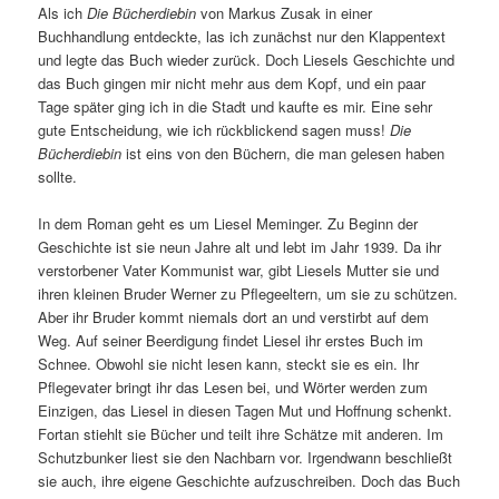
Als ich
Die Bücherdiebin
von Markus Zusak in einer
Buchhandlung entdeckte, las ich zunächst nur den Klappentext
und legte das Buch wieder zurück. Doch Liesels Geschichte und
das Buch gingen mir nicht mehr aus dem Kopf, und ein paar
Tage später ging ich in die Stadt und kaufte es mir. Eine sehr
gute Entscheidung, wie ich rückblickend sagen muss!
Die
Bücherdiebin
ist eins von den Büchern, die man gelesen haben
sollte.
In dem Roman geht es um Liesel Meminger. Zu Beginn der
Geschichte ist sie neun Jahre alt und lebt im Jahr 1939. Da ihr
verstorbener Vater Kommunist war, gibt Liesels Mutter sie und
ihren kleinen Bruder Werner zu Pflegeeltern, um sie zu schützen.
Aber ihr Bruder kommt niemals dort an und verstirbt auf dem
Weg. Auf seiner Beerdigung findet Liesel ihr erstes Buch im
Schnee. Obwohl sie nicht lesen kann, steckt sie es ein. Ihr
Pflegevater bringt ihr das Lesen bei, und Wörter werden zum
Einzigen, das Liesel in diesen Tagen Mut und Hoffnung schenkt.
Fortan stiehlt sie Bücher und teilt ihre Schätze mit anderen. Im
Schutzbunker liest sie den Nachbarn vor. Irgendwann beschließt
sie auch, ihre eigene Geschichte aufzuschreiben. Doch das Buch