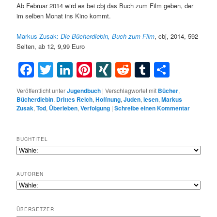
Ab Februar 2014 wird es bei cbj das Buch zum Film geben, der
im selben Monat ins Kino kommt.
Markus Zusak:
Die Bücherdiebin, Buch zum Film
, cbj, 2014, 592
Seiten, ab 12, 9,99 Euro
Facebook
Twitter
LinkedIn
Pinterest
XING
Reddit
Tumblr
Teilen
Veröffentlicht unter
Jugendbuch
|
Verschlagwortet mit
Bücher
,
Bücherdiebin
,
Drittes Reich
,
Hoffnung
,
Juden
,
lesen
,
Markus
Zusak
,
Tod
,
Überleben
,
Verfolgung
|
Schreibe einen Kommentar
BUCHTITEL
AUTOREN
ÜBERSETZER