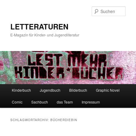
Zum
Zum
primären
sekundären
Such
Inhalt
Inhalt
springen
springen
LETTERATUREN
E-Magazin für Kinder- und Jugendliteratur
Hauptmenü
Kinderbuch
Jugendbuch
Bilderbuch
Graphic Novel
Comic
Sachbuch
das Team
Impressum
SCHLAGWORTARCHIV:
BÜCHERDIEBIN