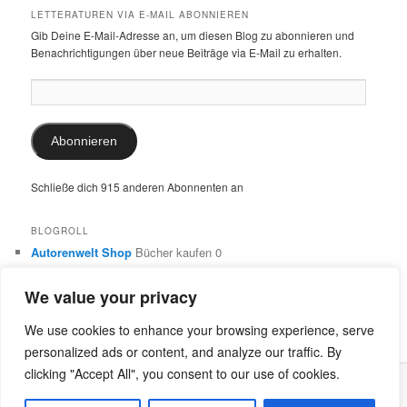
LETTERATUREN VIA E-MAIL ABONNIEREN
Gib Deine E-Mail-Adresse an, um diesen Blog zu abonnieren und
Benachrichtigungen über neue Beiträge via E-Mail zu erhalten.
E-
Mail-
Adresse:
Abonnieren
Schließe dich 915 anderen Abonnenten an
BLOGROLL
Autorenwelt Shop
Bücher kaufen 0
Autorin Ulrike Schimming
Publikationen von Ulrike Schimming
0
We value your privacy
Dr. Ulrike Schimming
Übersetzungen aus dem Italienischen
und Englischen 0
We use cookies to enhance your browsing experience, serve
personalized ads or content, and analyze our traffic. By
clicking "Accept All", you consent to our use of cookies.
Stolz präsentiert von WordPress