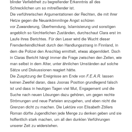
blinder Verliebtheit zu begreifender Erkenntnis all des
Schrecklichen um so mitreißender ist.
Die verführerischen Argumentationen der Rechten, die mit ihrer
Hetze gegen die Neuankömmlinge Angst schüren
vor Zuwanderung, Überfremdung, Islamisierung und sonstigen
angeblich so fürchterlichen Zuständen, durchschaut Clara erst im
Laufe ihres Berichtes. Für den Leser wird die Wucht dieser
Fremdenfeindlichkeit durch den Handlungsstrang in Finnland, in
dem die Polizei den Anschlag ermittelt, etwas abgemildert. Doch
in Claras Bericht hängt immer die Frage zwischen den Zeilen, wie
man selbst in dem Alter, unter ähnlichen Umständen auf solche
Sätze und Diskussionen reagiert hätte.
Die Zuspitzung der Ereignisse am Ende von
F.E.A.R.
lassen
keinen Zweifel daran, dass Joonas Position grundlegend falsch
ist und dass in heutigen Tagen viel Mut, Engagement und die
Suche nach neuen Lösungen dazu gehören, um gegen rechte
Strömungen und neue Parteien anzugehen, und eben nicht die
Grenzen dicht zu machen. Die Lektüre von Elisabeth Zöllers
Roman dürfte Jugendlichen jede Menge zu denken geben und sie
hoffentlich stark machen, um all den dunklen Verführungen
unserer Zeit zu widerstehen.