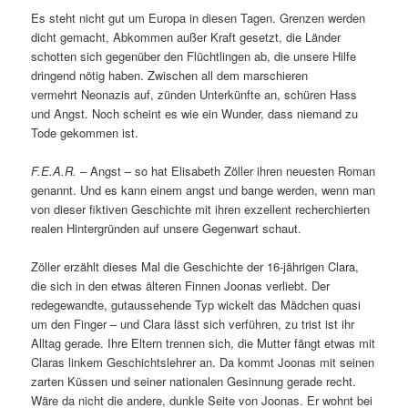
Es steht nicht gut um Europa in diesen Tagen. Grenzen werden
dicht gemacht, Abkommen außer Kraft gesetzt, die Länder
schotten sich gegenüber den Flüchtlingen ab, die unsere Hilfe
dringend nötig haben. Zwischen all dem marschieren
vermehrt Neonazis auf, zünden Unterkünfte an, schüren Hass
und Angst. Noch scheint es wie ein Wunder, dass niemand zu
Tode gekommen ist.
F.E.A.R.
– Angst – so hat Elisabeth Zöller ihren neuesten Roman
genannt. Und es kann einem angst und bange werden, wenn man
von dieser fiktiven Geschichte mit ihren exzellent recherchierten
realen Hintergründen auf unsere Gegenwart schaut.
Zöller erzählt dieses Mal die Geschichte der 16-jährigen Clara,
die sich in den etwas älteren Finnen Joonas verliebt. Der
redegewandte, gutaussehende Typ wickelt das Mädchen quasi
um den Finger – und Clara lässt sich verführen, zu trist ist ihr
Alltag gerade. Ihre Eltern trennen sich, die Mutter fängt etwas mit
Claras linkem Geschichtslehrer an. Da kommt Joonas mit seinen
zarten Küssen und seiner nationalen Gesinnung gerade recht.
Wäre da nicht die andere, dunkle Seite von Joonas. Er wohnt bei