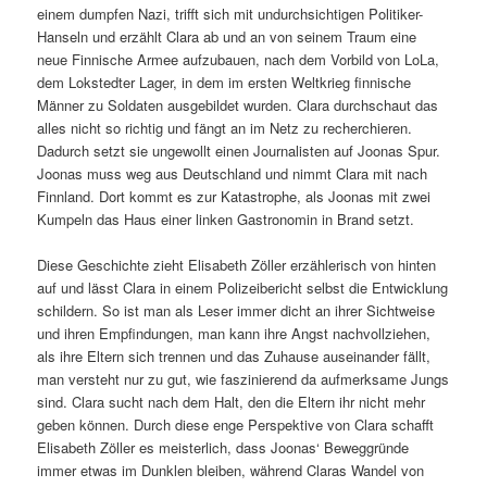
einem dumpfen Nazi, trifft sich mit undurchsichtigen Politiker-
Hanseln und erzählt Clara ab und an von seinem Traum eine
neue Finnische Armee aufzubauen, nach dem Vorbild von LoLa,
dem Lokstedter Lager, in dem im ersten Weltkrieg finnische
Männer zu Soldaten ausgebildet wurden. Clara durchschaut das
alles nicht so richtig und fängt an im Netz zu recherchieren.
Dadurch setzt sie ungewollt einen Journalisten auf Joonas Spur.
Joonas muss weg aus Deutschland und nimmt Clara mit nach
Finnland. Dort kommt es zur Katastrophe, als Joonas mit zwei
Kumpeln das Haus einer linken Gastronomin in Brand setzt.
Diese Geschichte zieht Elisabeth Zöller erzählerisch von hinten
auf und lässt Clara in einem Polizeibericht selbst die Entwicklung
schildern. So ist man als Leser immer dicht an ihrer Sichtweise
und ihren Empfindungen, man kann ihre Angst nachvollziehen,
als ihre Eltern sich trennen und das Zuhause auseinander fällt,
man versteht nur zu gut, wie faszinierend da aufmerksame Jungs
sind. Clara sucht nach dem Halt, den die Eltern ihr nicht mehr
geben können. Durch diese enge Perspektive von Clara schafft
Elisabeth Zöller es meisterlich, dass Joonas‘ Beweggründe
immer etwas im Dunklen bleiben, während Claras Wandel von