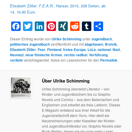
Elisabeth Zöller:
F.E.A.R.
, Hanser, 2015,
208 Seiten, ab
14, 16,90 Euro
Facebook
Twitter
LinkedIn
Pinterest
XING
Reddit
Tumblr
Teilen
Dieser Eintrag wurde von
Ulrike Schimming
unter
Jugendbuch
,
politisches Jugendbuch
veröffentlicht und mit
abgehauen
,
Breivik
,
Elisabeth Zöller
,
Fear
,
Finnland
,
freies Europa
,
LoLa
,
national
,
Nazi
,
Neonazi
,
neue finnische Armee
,
rechts radikal
,
Verführung
,
verliebt
verschlagwortet. Setze ein Lesezeichen für den
Permalink
.
Über Ulrike Schimming
Ulrike Schimming übersetzt Literatur – von
Kinder- und Jugendbüchern bis zu Graphic
Novels und Comics – aus dem Italienischen und
Englischen und arbeitet als freie Lektorin. Dieses
E-Magazin entstand aus ihrer Arbeit für die
Jugendzeitschrift stern Yuno. Hier stellt sie
Neuerscheinungen oder Klassiker der Kinder-
und Jugendbuchliteratur vor, Graphic Novels oder
Buch-Perlen, denen sie ein paar mehr Leser