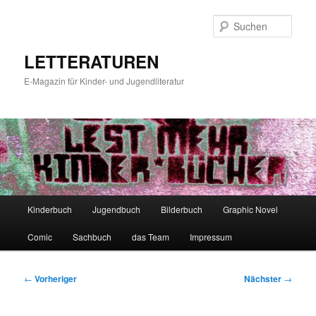
Zum
primären
Such
Inhalt
springen
LETTERATUREN
E-Magazin für Kinder- und Jugendliteratur
Hauptmenü
Kinderbuch
Jugendbuch
Bilderbuch
Graphic Novel
Comic
Sachbuch
das Team
Impressum
Beitragsnavigation
←
Vorheriger
Nächster
→