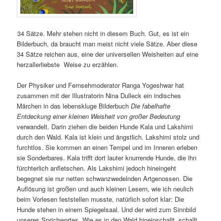
34 Sätze. Mehr stehen nicht in diesem Buch. Gut, es ist ein
Bilderbuch, da braucht man meist nicht viele Sätze. Aber diese
34 Sätze reichen aus, eine der universellen Weisheiten auf eine
herzallerliebste Weise zu erzählen.
Der Physiker und Fernsehmoderator Ranga Yogeshwar hat
zusammen mit der Illustratorin Nina Dulleck ein indisches
Märchen in das lebenskluge Bilderbuch
Die fabelhafte
Entdeckung einer kleinen Weisheit von großer Bedeutung
verwandelt. Darin ziehen die beiden Hunde Kala und Lakshimi
durch den Wald. Kala ist klein und ängstlich. Lakshimi stolz und
furchtlos. Sie kommen an einen Tempel und im Inneren erleben
sie Sonderbares. Kala trifft dort lauter knurrende Hunde, die ihn
fürchterlich anfletschen. Als Lakshimi jedoch hineingeht
begegnet sie nur netten schwanzwedelnden Artgenossen. Die
Auflösung ist großen und auch kleinen Lesern, wie ich neulich
beim Vorlesen feststellen musste, natürlich sofort klar: Die
Hunde stehen in einem Spiegelsaal. Und der wird zum Sinnbild
unseres Sprichwortes „Wie es in den Wald hineinschallt, schallt