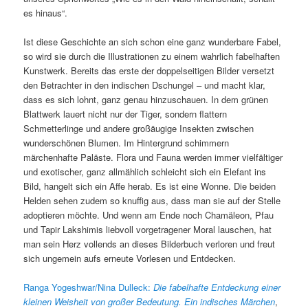
es hinaus“.
Ist diese Geschichte an sich schon eine ganz wunderbare Fabel,
so wird sie durch die Illustrationen zu einem wahrlich fabelhaften
Kunstwerk. Bereits das erste der doppelseitigen Bilder versetzt
den Betrachter in den indischen Dschungel – und macht klar,
dass es sich lohnt, ganz genau hinzuschauen. In dem grünen
Blattwerk lauert nicht nur der Tiger, sondern flattern
Schmetterlinge und andere großäugige Insekten zwischen
wunderschönen Blumen. Im Hintergrund schimmern
märchenhafte Paläste. Flora und Fauna werden immer vielfältiger
und exotischer, ganz allmählich schleicht sich ein Elefant ins
Bild, hangelt sich ein Affe herab. Es ist eine Wonne. Die beiden
Helden sehen zudem so knuffig aus, dass man sie auf der Stelle
adoptieren möchte. Und wenn am Ende noch Chamäleon, Pfau
und Tapir Lakshimis liebvoll vorgetragener Moral lauschen, hat
man sein Herz vollends an dieses Bilderbuch verloren und freut
sich ungemein aufs erneute Vorlesen und Entdecken.
Ranga Yogeshwar/Nina Dulleck:
Die fabelhafte Entdeckung einer
kleinen Weisheit von großer Bedeutung.
Ein indisches Märchen
,