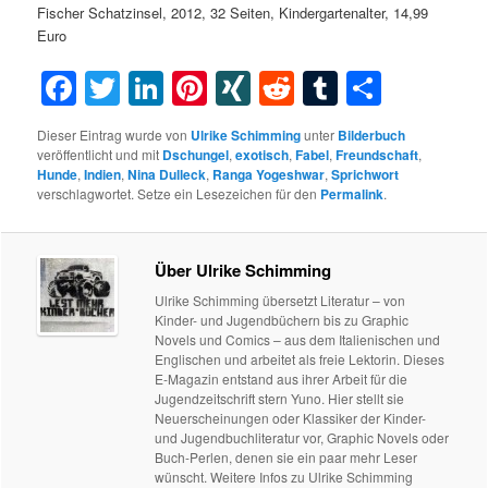
Fischer Schatzinsel, 2012, 32 Seiten, Kindergartenalter, 14,99
Euro
Facebook
Twitter
LinkedIn
Pinterest
XING
Reddit
Tumblr
Teilen
Dieser Eintrag wurde von
Ulrike Schimming
unter
Bilderbuch
veröffentlicht und mit
Dschungel
,
exotisch
,
Fabel
,
Freundschaft
,
Hunde
,
Indien
,
Nina Dulleck
,
Ranga Yogeshwar
,
Sprichwort
verschlagwortet. Setze ein Lesezeichen für den
Permalink
.
Über Ulrike Schimming
Ulrike Schimming übersetzt Literatur – von
Kinder- und Jugendbüchern bis zu Graphic
Novels und Comics – aus dem Italienischen und
Englischen und arbeitet als freie Lektorin. Dieses
E-Magazin entstand aus ihrer Arbeit für die
Jugendzeitschrift stern Yuno. Hier stellt sie
Neuerscheinungen oder Klassiker der Kinder-
und Jugendbuchliteratur vor, Graphic Novels oder
Buch-Perlen, denen sie ein paar mehr Leser
wünscht. Weitere Infos zu Ulrike Schimming