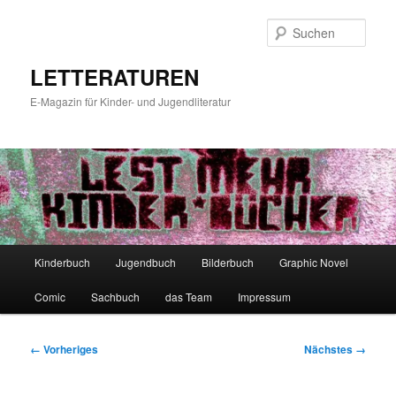
Zum
primären
Such
Inhalt
springen
LETTERATUREN
E-Magazin für Kinder- und Jugendliteratur
Hauptmenü
Kinderbuch
Jugendbuch
Bilderbuch
Graphic Novel
Comic
Sachbuch
das Team
Impressum
Bilder-
← Vorheriges
Nächstes →
Navigation