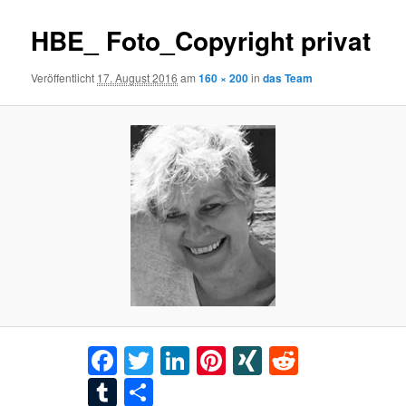
HBE_ Foto_Copyright privat
Veröffentlicht
17. August 2016
am
160 × 200
in
das Team
Facebook
Twitter
LinkedIn
Pinterest
XING
Reddit
Tumblr
Teilen