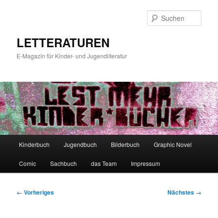
Zum
primären
Such
Inhalt
springen
LETTERATUREN
E-Magazin für Kinder- und Jugendliteratur
Hauptmenü
Kinderbuch
Jugendbuch
Bilderbuch
Graphic Novel
Comic
Sachbuch
das Team
Impressum
Bilder-
← Vorheriges
Nächstes →
Navigation