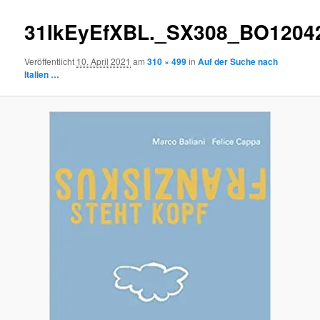
31IkEyEfXBL._SX308_BO1204
Veröffentlicht
10. April 2021
am
310 × 499
in
Auf der Suche nach
Italien …