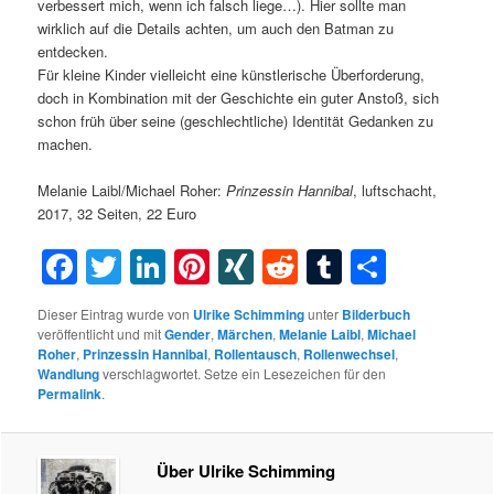
verbessert mich, wenn ich falsch liege…). Hier sollte man
wirklich auf die Details achten, um auch den Batman zu
entdecken.
Für kleine Kinder vielleicht eine künstlerische Überforderung,
doch in Kombination mit der Geschichte ein guter Anstoß, sich
schon früh über seine (geschlechtliche) Identität Gedanken zu
machen.
Melanie Laibl/Michael Roher:
Prinzessin Hannibal
, luftschacht,
2017, 32 Seiten, 22 Euro
Facebook
Twitter
LinkedIn
Pinterest
XING
Reddit
Tumblr
Teilen
Dieser Eintrag wurde von
Ulrike Schimming
unter
Bilderbuch
veröffentlicht und mit
Gender
,
Märchen
,
Melanie Laibl
,
Michael
Roher
,
Prinzessin Hannibal
,
Rollentausch
,
Rollenwechsel
,
Wandlung
verschlagwortet. Setze ein Lesezeichen für den
Permalink
.
Über Ulrike Schimming