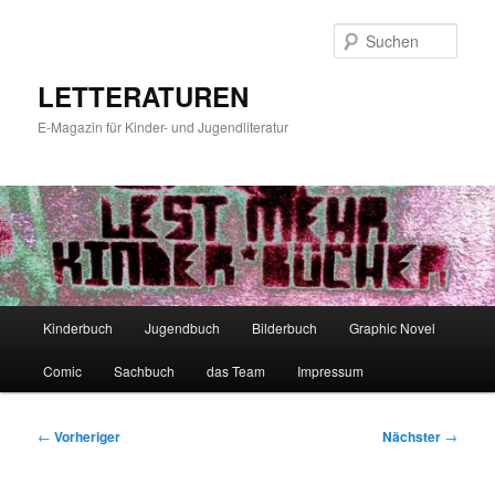
Zum
primären
Such
Inhalt
springen
LETTERATUREN
E-Magazin für Kinder- und Jugendliteratur
Hauptmenü
Kinderbuch
Jugendbuch
Bilderbuch
Graphic Novel
Comic
Sachbuch
das Team
Impressum
Beitragsnavigation
←
Vorheriger
Nächster
→