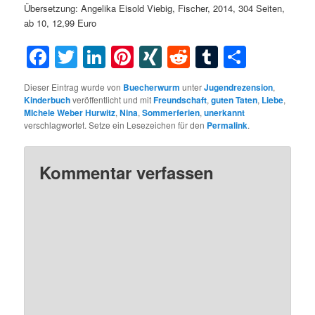
Übersetzung: Angelika Eisold Viebig, Fischer, 2014, 304 Seiten,
ab 10, 12,99 Euro
Facebook
Twitter
LinkedIn
Pinterest
XING
Reddit
Tumblr
Teilen
Dieser Eintrag wurde von
Buecherwurm
unter
Jugendrezension
,
Kinderbuch
veröffentlicht und mit
Freundschaft
,
guten Taten
,
Liebe
,
MIchele Weber Hurwitz
,
Nina
,
Sommerferien
,
unerkannt
verschlagwortet. Setze ein Lesezeichen für den
Permalink
.
Kommentar verfassen