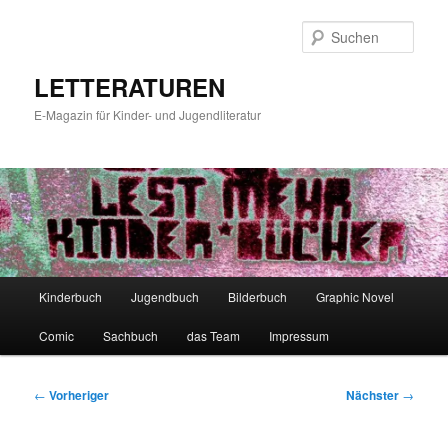
Zum
primären
Such
Inhalt
springen
LETTERATUREN
E-Magazin für Kinder- und Jugendliteratur
Hauptmenü
Kinderbuch
Jugendbuch
Bilderbuch
Graphic Novel
Comic
Sachbuch
das Team
Impressum
Beitragsnavigation
←
Vorheriger
Nächster
→