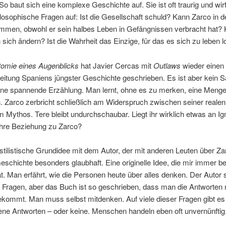
 baut sich eine komplexe Geschichte auf. Sie ist oft traurig und wirf
ilosophische Fragen auf: Ist die Gesellschaft schuld? Kann Zarco in de
mmen, obwohl er sein halbes Leben in Gefängnissen verbracht hat?
ich ändern? Ist die Wahrheit das Einzige, für das es sich zu leben l
omie eines Augenblicks
hat Javier Cercas mit
Outlaws
wieder eine
eitung Spaniens jüngster Geschichte geschrieben. Es ist aber kein 
ine spannende Erzählung. Man lernt, ohne es zu merken, eine Menge
 Zarco zerbricht schließlich am Widerspruch zwischen seiner reale
 Mythos. Tere bleibt undurchschaubar. Liegt ihr wirklich etwas an I
ahre Beziehung zu Zarco?
stilistische Grundidee mit dem Autor, der mit anderen Leuten über Za
Geschichte besonders glaubhaft. Eine originelle Idee, die mir immer b
at. Man erfährt, wie die Personen heute über alles denken. Der Autor st
te Fragen, aber das Buch ist so geschrieben, dass man die Antworten n
bekommt. Man muss selbst mitdenken. Auf viele dieser Fragen gibt es
ene Antworten – oder keine. Menschen handeln eben oft unvernünftig