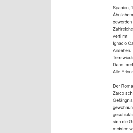
Spanien, 1
Ähnlichem.
geworden u
Zahlreich
verfilmt.
Ignacio Ca
Ansehen. D
Tere wiede
Dann merkt
Alte Erin
Der Rom
Zarco schr
Gefängnisd
gewöhnungs
geschickte
sich die G
meisten wi