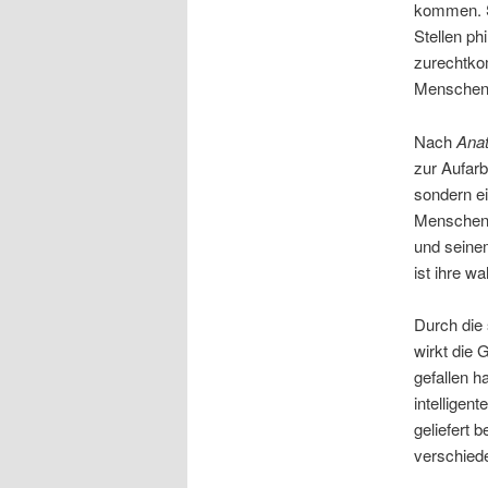
kommen. So
Stellen ph
zurechtko
Menschen s
Nach
Anat
zur Aufarb
sondern e
Menschen.
und seinem
ist ihre w
Durch die 
wirkt die 
gefallen h
intelligen
geliefert 
verschied