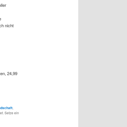
ller
e
ch nicht
en, 24,99
dschaft
,
t. Setze ein