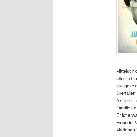
Mittelschi
öfter mit 
als Ignac
überfallen
Als sie ei
Familie ko
Er ist erw
Freunde. 
Mädchen T