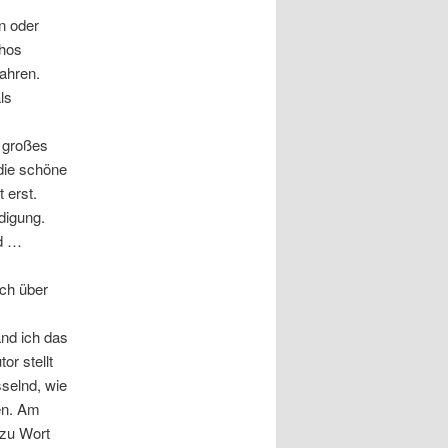
n oder
thos
Jahren.
ls
t großes
 die schöne
 erst.
digung.
rd …
uch über
and ich das
r stellt
selnd, wie
en. Am
 zu Wort