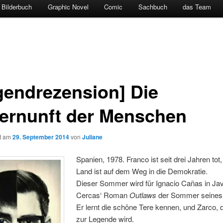
Bilderbuch
Graphic Novel
Comic
Sachbuch
das Team
gendrezension] Die
ernunft der Menschen
ht am
29. September 2014
von
Juliane
Spanien, 1978. Franco ist seit drei Jahren tot
Land ist auf dem Weg in die Demokratie.
Dieser Sommer wird für Ignacio Cañas in Jav
Cercas‘ Roman
Outlaws
der Sommer seines
Er lernt die schöne Tere kennen, und Zarco, 
zur Legende wird.