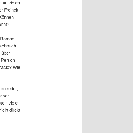
t an vielen
r Freiheit
 Können
ohnt?
n Roman
Sachbuch,
 über
n Person
gnacio? Wie
rco redet,
esser
ellt viele
icht direkt
.