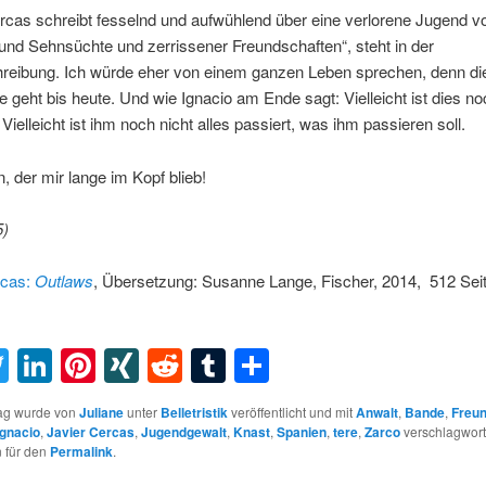
rcas schreibt fesselnd und aufwühlend über eine verlorene Jugend vo
nd Sehnsüchte und zerrissener Freundschaften“, steht in der
reibung. Ich würde eher von einem ganzen Leben sprechen, denn di
 geht bis heute. Und wie Ignacio am Ende sagt: Vielleicht ist dies no
Vielleicht ist ihm noch nicht alles passiert, was ihm passieren soll.
 der mir lange im Kopf blieb!
5)
rcas:
Outlaws
, Übersetzung:
Susanne Lange, Fischer, 2014, 512 Seit
acebook
Twitter
LinkedIn
Pinterest
XING
Reddit
Tumblr
Teilen
rag wurde von
Juliane
unter
Belletristik
veröffentlicht und mit
Anwalt
,
Bande
,
Freun
Ignacio
,
Javier Cercas
,
Jugendgewalt
,
Knast
,
Spanien
,
tere
,
Zarco
verschlagworte
 für den
Permalink
.