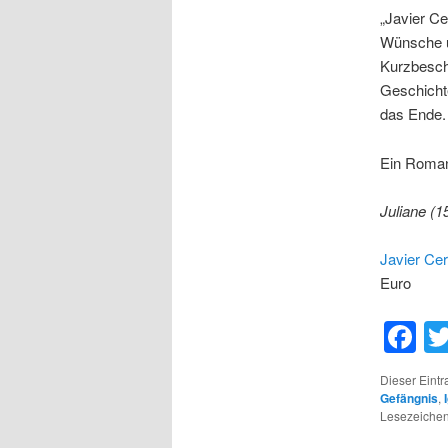
„Javier Ce
Wünsche u
Kurzbesch
Geschichte
das Ende. 
Ein Roman,
Juliane (1
Javier Ce
Euro
F
Dieser Eint
Gefängnis
,
Lesezeichen