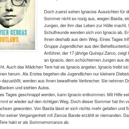
Doch zuerst sehen Ignacios Aussichten für d
Sommer nicht so rosig aus, wegen Bastia, e
Jungen, der ihm das Leben zur Hölle macht. 
Schulfreunde wenden sich von Ignacio ab. Er
ihnen deshalb aus dem Weg. Eines Tages triff
Gruppe Jugendlicher aus den Behelfsunterkün
Anführer, der 17-jährige Quinqui Zarco, zeigt 
an Ignacio, dem schüchternen Jungen aus d
cht. Auch das Mädchen Tere hat es Ignacio angetan. Ignacio treibt si
ihnen herum. Als Erstes begehen die Jugendlichen nur kleinere Diebst
io dazustößt, werden aus ihnen bewaffnete Verbrecher. Sie nehmen D
 Banken und stehlen Autos.
nes Tages geschnappt werden, kann Ignacio entkommen. Mit Hilfe se
mmt er wieder auf den richtigen Weg. Doch dieser Sommer hat ihn ve
achsen geworden. Von Bastia lässt er sich nichts mehr gefallen und f
Von seiner Vergangenheit mit Zarcos Bande erzählt er niemanden. Da
ere hakt er als Sommerromanze ab.