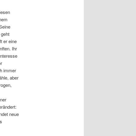
iesen
inem
Seine
 geht
t er eine
ften. Ihr
Interesse
er
ch immer
ähle, aber
rogen,
iner
rändert:
indet neue
s