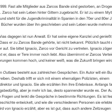
999. Fast alle Mitglieder aus Zarcos Bande sind gestorben, an Droge
 Zarco hat sein Leben hinter Gittern zugebracht. Er ist zu einem My
nd steht für die Jugendkriminalität in Spanien in den 70er und 80er 
e Bücher wurden über ihn geschrieben und sein Leben wurde mehrma
ñas dagegen ist nun Anwalt. Er hat seine eigene Kanzlei und genieß
ass er zu Zarcos Bande gehörte, ist nicht bekannt. Plötzlich taucht
r auf. Sie bittet Ignacio, Zarco vor Gericht zu vertreten. Ignacio zögert
 er, dass er Tere immer noch liebt. Also übernimmt er Zarcos Vertei
nerungen kommen hoch, und keiner weiß, was die Zukunft bringen wi
an
Outlaws
besteht aus zahlreichen Gesprächen. Ein Autor will ein B
eiben. Deshalb trifft er sich mit einem ehemaligen Polizisten, einem
irektor und Ignacio. Sie alle erzählen ihm ihre Erlebnisse. Anfangs f
bedürftig, aber je mehr ich las, desto spannender wurde es. Der Auto
 Fragen und lenkt die Gespräche in bestimmte Richtungen. Es ist fes
eschichte entwickelt, und wie die verschiedenen Personen sie erlebt
rd von Ignacio erzählt, aber es ist gut, dass auch andere Zeitzeugen