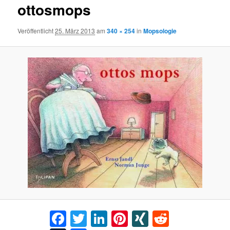
ottosmops
Veröffentlicht
25. März 2013
am
340 × 254
in
Mopsologie
Facebook
Twitter
LinkedIn
Pinterest
XING
Reddit