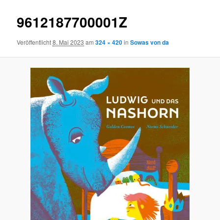
9612187700001Z
Veröffentlicht
8. Mai 2023
am
324 × 420
in
Sowas von da