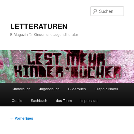
Zum
primären
Such
Inhalt
springen
LETTERATUREN
E-Magazin für Kinder- und Jugendliteratur
Hauptmenü
Kinderbuch
Jugendbuch
Bilderbuch
Graphic Novel
Comic
Sachbuch
das Team
Impressum
Bilder-
← Vorheriges
Navigation