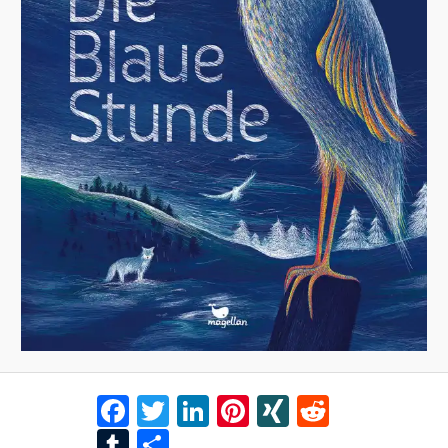
Facebook
Twitter
LinkedIn
Pinterest
XING
Reddit
Tumblr
Teilen