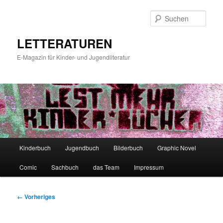
Zum
primären
Such
Inhalt
springen
LETTERATUREN
E-Magazin für Kinder- und Jugendliteratur
Hauptmenü
Kinderbuch
Jugendbuch
Bilderbuch
Graphic Novel
Comic
Sachbuch
das Team
Impressum
Bilder-
← Vorheriges
Navigation