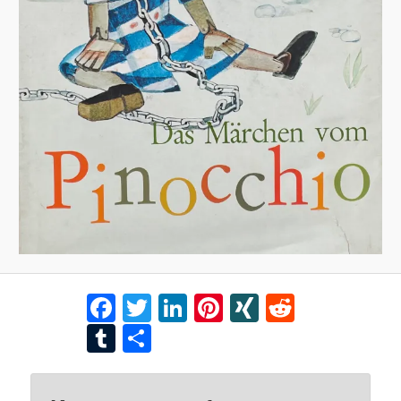
Facebook
Twitter
LinkedIn
Pinterest
XING
Reddit
Tumblr
Teilen