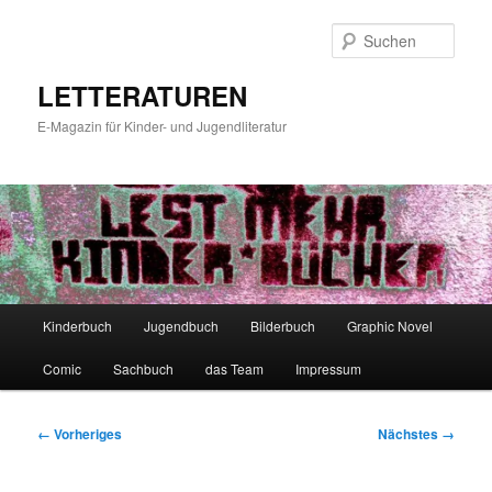
Zum
primären
Such
Inhalt
springen
LETTERATUREN
E-Magazin für Kinder- und Jugendliteratur
Hauptmenü
Kinderbuch
Jugendbuch
Bilderbuch
Graphic Novel
Comic
Sachbuch
das Team
Impressum
Bilder-
← Vorheriges
Nächstes →
Navigation