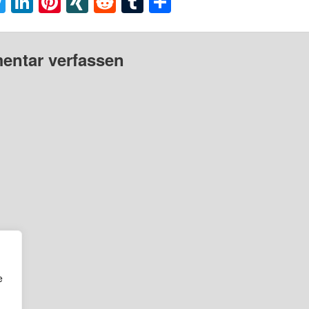
acebook
Twitter
LinkedIn
Pinterest
XING
Reddit
Tumblr
Teilen
ntar verfassen
e