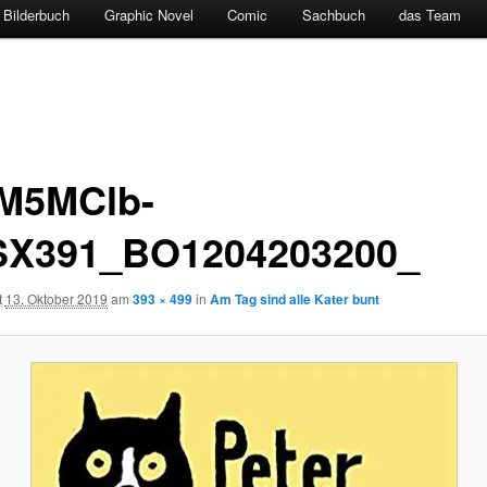
Bilderbuch
Graphic Novel
Comic
Sachbuch
das Team
M5MClb-
SX391_BO1204203200_
t
13. Oktober 2019
am
393 × 499
in
Am Tag sind alle Kater bunt