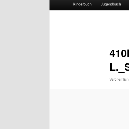
Hauptmenü
Kinderbuch
Jugendbuch
Bilder-
Navigation
410
L._
Veröffentlich