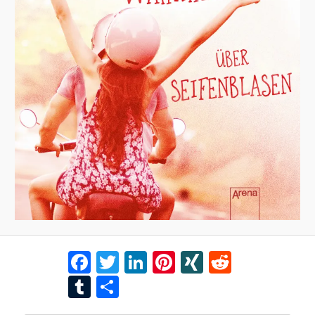
Facebook
Twitter
LinkedIn
Pinterest
XING
Reddit
Tumblr
Teilen