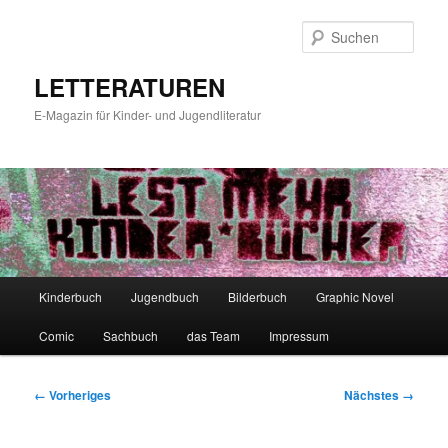
Zum
primären
Such
Inhalt
springen
LETTERATUREN
E-Magazin für Kinder- und Jugendliteratur
Hauptmenü
Kinderbuch
Jugendbuch
Bilderbuch
Graphic Novel
Comic
Sachbuch
das Team
Impressum
Bilder-
← Vorheriges
Nächstes →
Navigation