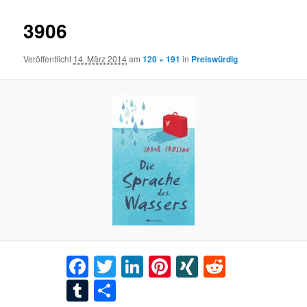
3906
Veröffentlicht
14. März 2014
am
120 × 191
in
Preiswürdig
Facebook
Twitter
LinkedIn
Pinterest
XING
Reddit
Tumblr
Teilen