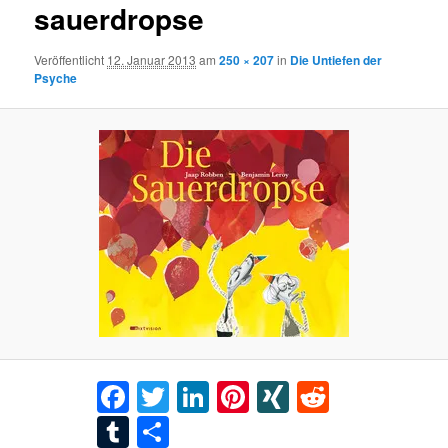
sauerdropse
Veröffentlicht
12. Januar 2013
am
250 × 207
in
Die Untiefen der
Psyche
Facebook
Twitter
LinkedIn
Pinterest
XING
Reddit
Tumblr
Teilen