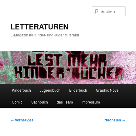
Zum
primären
Such
Inhalt
springen
LETTERATUREN
E-Magazin für Kinder- und Jugendliteratur
Hauptmenü
Kinderbuch
Jugendbuch
Bilderbuch
Graphic Novel
Comic
Sachbuch
das Team
Impressum
Bilder-
← Vorheriges
Nächstes →
Navigation