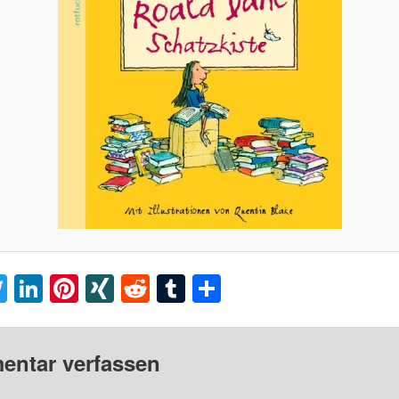
acebook
Twitter
LinkedIn
Pinterest
XING
Reddit
Tumblr
Teilen
ntar verfassen