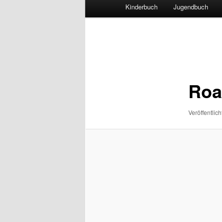
Hauptmenü
Kinderbuch
Jugendbuch
Bilder-
Navigation
Roa
Veröffentlich