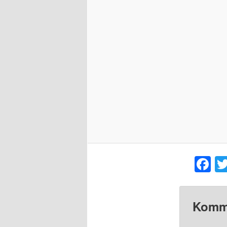
F
Komme