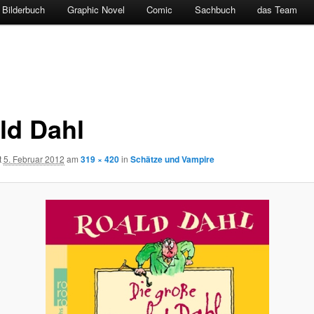
Bilderbuch
Graphic Novel
Comic
Sachbuch
das Team
ld Dahl
t
5. Februar 2012
am
319 × 420
in
Schätze und Vampire