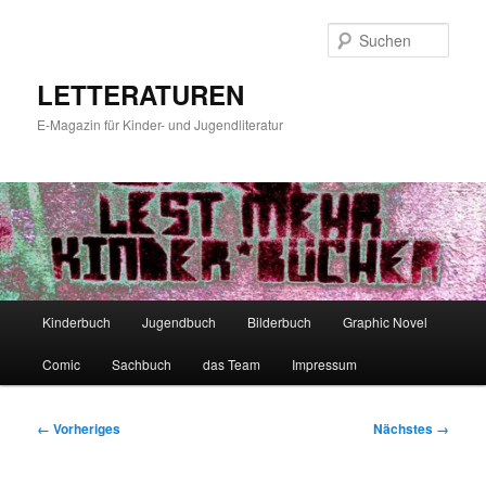
Zum
primären
Such
Inhalt
springen
LETTERATUREN
E-Magazin für Kinder- und Jugendliteratur
Hauptmenü
Kinderbuch
Jugendbuch
Bilderbuch
Graphic Novel
Comic
Sachbuch
das Team
Impressum
Bilder-
← Vorheriges
Nächstes →
Navigation