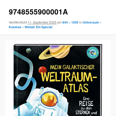
9748555900001A
Veröffentlicht
11. September 2025
am
844 × 1000
in
Universum –
Kosmos – Weltall. Ein Special