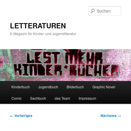
Zum
primären
Such
Inhalt
springen
LETTERATUREN
E-Magazin für Kinder- und Jugendliteratur
Hauptmenü
Kinderbuch
Jugendbuch
Bilderbuch
Graphic Novel
Comic
Sachbuch
das Team
Impressum
Bilder-
← Vorheriges
Nächstes →
Navigation